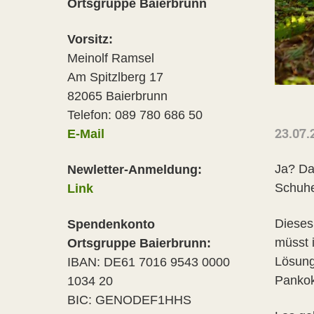
Ortsgruppe Baierbrunn
Vorsitz:
Meinolf Ramsel
Am Spitzlberg 17
82065 Baierbrunn
Telefon: 089 780 686 50
23.07.
E-Mail
Ja? Da
Newletter-Anmeldung:
Schuhe
Link
Dieses
Spendenkonto
müsst 
Ortsgruppe Baierbrunn:
Lösung
IBAN: DE61 7016 9543 0000
Pankok
1034 20
BIC: GENODEF1HHS