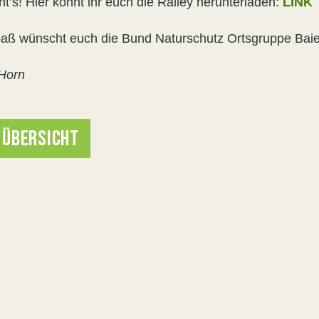
t’s! Hier könnt ihr euch die Ralley herunterladen:
LINK
paß wünscht euch die Bund Naturschutz Ortsgruppe Baie
 Horn
 ÜBERSICHT