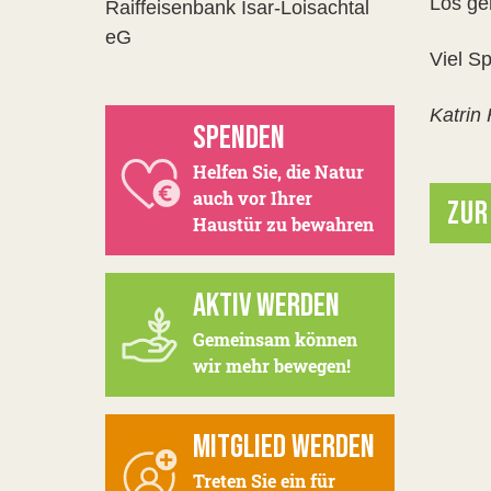
Los geh
Raiffeisenbank Isar-Loisachtal
eG
Viel S
Katrin
SPENDEN
Helfen Sie, die Natur
auch vor Ihrer
ZUR
Haustür zu bewahren
AKTIV WERDEN
Gemeinsam können
wir mehr bewegen!
MITGLIED WERDEN
Treten Sie ein für