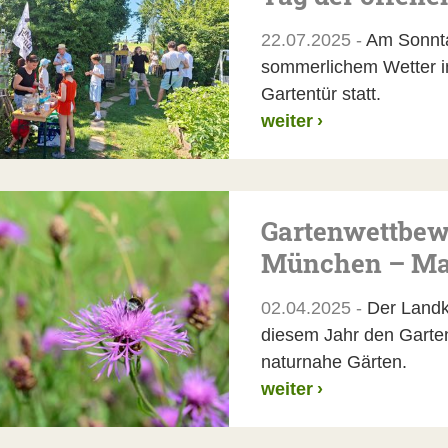
22.07.2025 -
Am Sonntag
sommerlichem Wetter i
Gartentür statt.
weiter
›
Gartenwettbew
München – Mac
02.04.2025 -
Der Landkr
diesem Jahr den Gartenw
naturnahe Gärten.
weiter
›