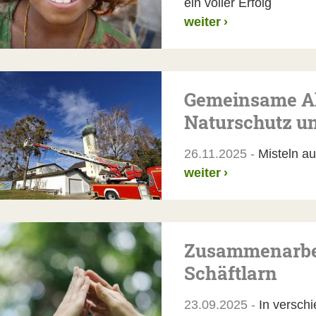
ein voller Erfolg
weiter
›
Gemeinsame A
Naturschutz u
26.11.2025 -
Misteln aus
weiter
›
Zusammenarbei
Schäftlarn
23.09.2025 -
In verschi