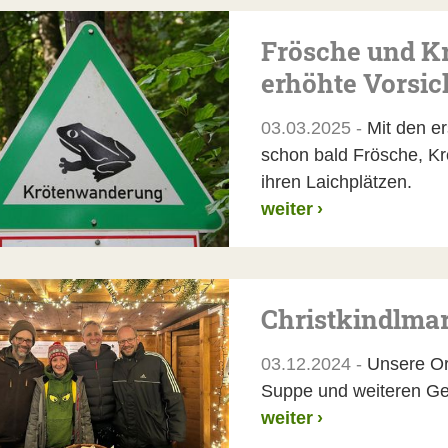
Frösche und K
erhöhte Vorsich
03.03.2025 -
Mit den e
schon bald Frösche, Kr
ihren Laichplätzen.
weiter
›
Christkindlmar
03.12.2024 -
Unsere Ort
Suppe und weiteren G
weiter
›