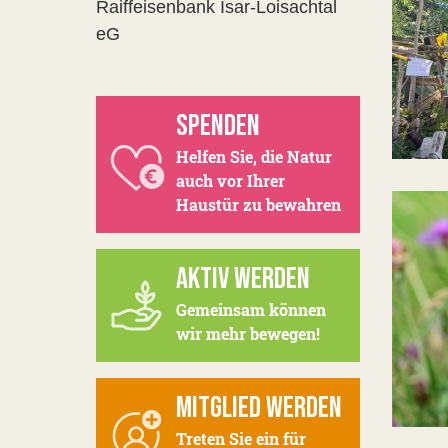
Raiffeisenbank Isar-Loisachtal
eG
SPENDEN
Helfen Sie, die Natur
auch vor Ihrer
Haustür zu bewahren
AKTIV WERDEN
Gemeinsam können
wir mehr bewegen!
MITGLIED WERDEN
Treten Sie ein für