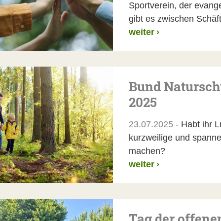
Sportverein, der evang
gibt es zwischen Schäf
weiter
›
Bund Natursch
2025
23.07.2025 -
Habt ihr L
kurzweilige und spanne
machen?
weiter
›
Tag der offene